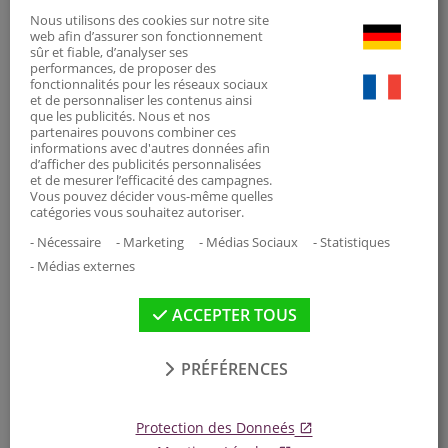
Nous utilisons des cookies sur notre site
web afin d’assurer son fonctionnement
sûr et fiable, d’analyser ses
performances, de proposer des
fonctionnalités pour les réseaux sociaux
GEELY
Starray EM-i PHEV 262 Pro+ GPS
et de personnaliser les contenus ainsi
360° ACC
que les publicités. Nous et nos
partenaires pouvons combiner ces
30 240
€
262
ch
informations avec d'autres données afin
263,84
€
10
km
Hybride
*1
mensuel
d’afficher des publicités personnalisées
Véhicule 0KM
env. 30/09/2026
et de mesurer l’efficacité des campagnes.
Vous pouvez décider vous-même quelles
1,5l/100 (mixte, pondérée), 18,3kWh/100km
(mixte, pondérée), 6,2l/100 (mixte, déchargée),
catégories vous souhaitez autoriser.
33g CO₂/km (mixte, pondérée), Classe
d'énergie (mixte, pondérée) B, Classe d'énergie
- Nécessaire
- Marketing
- Médias Sociaux
- Statistiques
(mixte, déchargée) E
**1
- Médias externes
ACCEPTER TOUS
PRÉFÉRENCES
Protection des Donneés